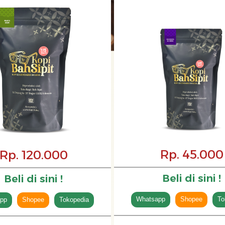
Rp. 45.000
Rp. 120.000
Beli di sini !
Beli di sini !
Whatsapp
Shopee
To
pp
Shopee
Tokopedia