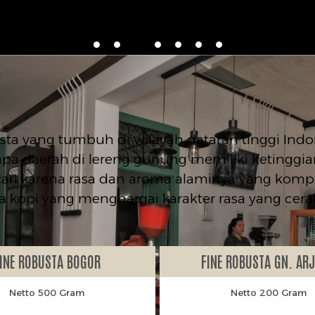
sta yang tumbuh di wilayah dataran tinggi Indo
pa daerah di lereng gunung memiliki ketinggian 
icari karena rasa dan aroma alaminya yang komp
 kopi yang menghargai karakter rasa yang cera
INE ROBUSTA BOGOR
FINE ROBUSTA GN. AR
Netto 500 Gram
Netto 200 Gram