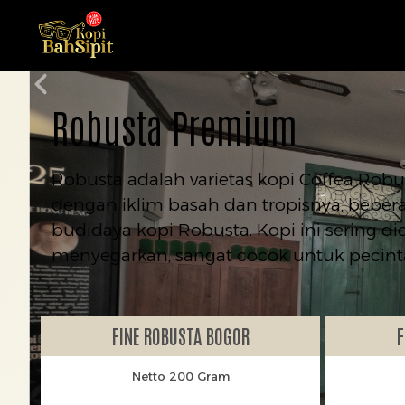
Robusta Premium
Robusta adalah varietas kopi Coffea Robu
dengan iklim basah dan tropisnya, bebera
budidaya kopi Robusta. Kopi ini sering d
menyegarkan, sangat cocok untuk pecinta
FINE ROBUSTA BOGOR
F
Netto 200 Gram