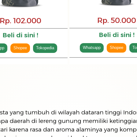
Rp. 50.000
Rp. 102.000
Beli di sini !
Beli di sini !
Whatsapp
Shopee
To
pp
Shopee
Tokopedia
sta yang tumbuh di wilayah dataran tinggi Indo
pa daerah di lereng gunung memiliki ketinggian 
icari karena rasa dan aroma alaminya yang komp