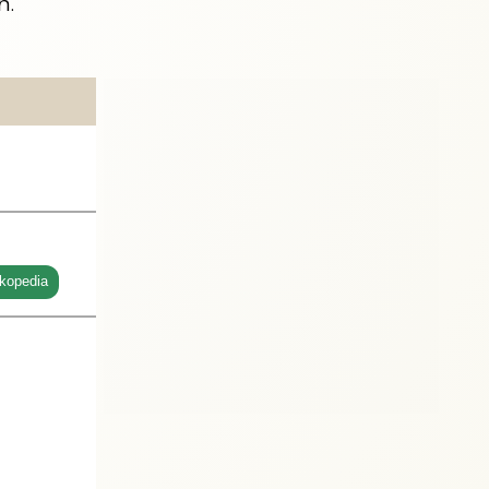
h.
kopedia