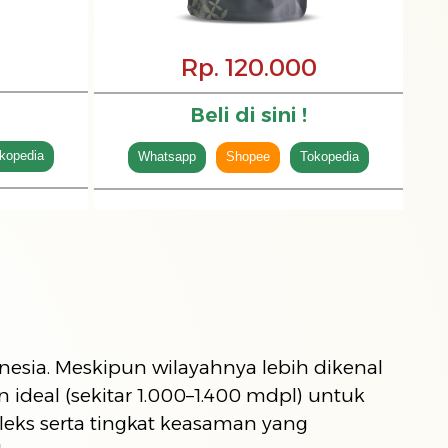
Rp. 120.000
Beli di sini !
kopedia
Whatsapp
Shopee
Tokopedia
nesia. Meskipun wilayahnya lebih dikenal
ideal (sekitar 1.000–1.400 mdpl) untuk
leks serta tingkat keasaman yang