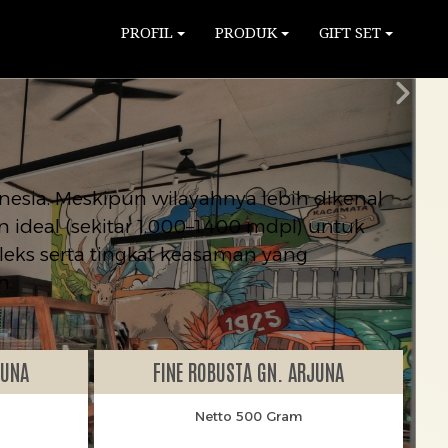
PROFIL
PRODUK
GIFT SET
nesia. Meskipun wilayahnya lebih dikenal
ideal (sekitar 1.000–1.400 mdpl) untuk
leks serta tingkat keasaman yang
h.
JUNA
FINE ROBUSTA GN. ARJUNA
Netto 500 Gram